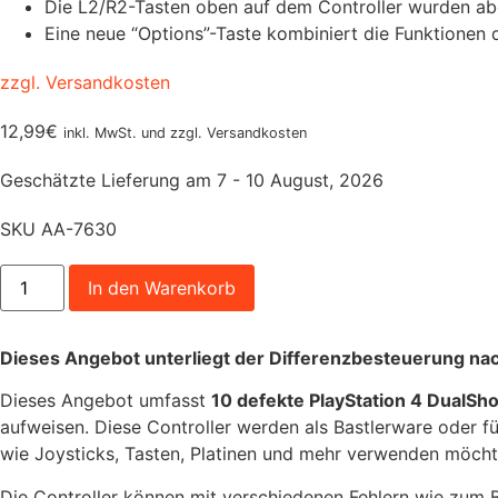
Die L2/R2-Tasten oben auf dem Controller wurden abge
Eine neue “Options”-Taste kombiniert die Funktionen
zzgl. Versandkosten
12,99
€
inkl. MwSt. und zzgl. Versandkosten
Geschätzte Lieferung am 7 - 10 August, 2026
SKU
AA-7630
Defekter
In den Warenkorb
PlayStation
4
-
DualShock
Dieses Angebot unterliegt der Differenzbesteuerung na
4
Wireless
Controller,
Dieses Angebot umfasst
10 defekte PlayStation 4 DualSho
schwarz
aufweisen. Diese Controller werden als Bastlerware oder fü
-
JDM
wie Joysticks, Tasten, Platinen und mehr verwenden möcht
001
bis
Die Controller können mit verschiedenen Fehlern wie zum B