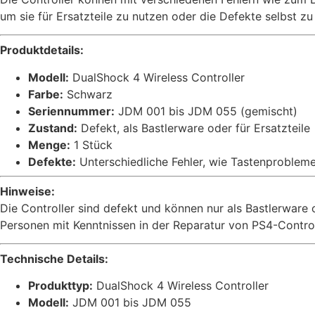
JDM
055
um sie für Ersatzteile zu nutzen oder die Defekte selbst z
gemischt
-
Unterschiedliche
Produktdetails:
Defekte
Menge
Modell:
DualShock 4 Wireless Controller
Farbe:
Schwarz
Seriennummer:
JDM 001 bis JDM 055 (gemischt)
Zustand:
Defekt, als Bastlerware oder für Ersatzteile
Menge:
1 Stück
Defekte:
Unterschiedliche Fehler, wie Tastenprobleme
Hinweise:
Die Controller sind defekt und können nur als Bastlerware
Personen mit Kenntnissen in der Reparatur von PS4-Controll
Technische Details:
Produkttyp:
DualShock 4 Wireless Controller
Modell:
JDM 001 bis JDM 055