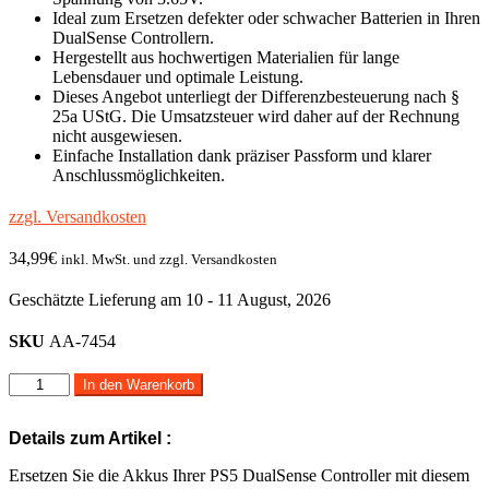
Ideal zum Ersetzen defekter oder schwacher Batterien in Ihren
DualSense Controllern.
Hergestellt aus hochwertigen Materialien für lange
Lebensdauer und optimale Leistung.
Dieses Angebot unterliegt der Differenzbesteuerung nach §
25a UStG. Die Umsatzsteuer wird daher auf der Rechnung
nicht ausgewiesen.
Einfache Installation dank präziser Passform und klarer
Anschlussmöglichkeiten.
zzgl. Versandkosten
34,99
€
inkl. MwSt. und zzgl. Versandkosten
Geschätzte Lieferung am 10 - 11 August, 2026
SKU
AA-7454
10
In den Warenkorb
x
Akku
Details zum Artikel :
Batterie
Dualsense
Ersetzen Sie die Akkus Ihrer PS5 DualSense Controller mit diesem
Akku