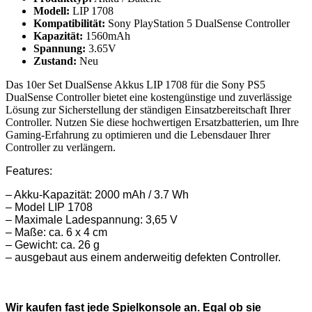
Modell:
LIP 1708
Kompatibilität:
Sony PlayStation 5 DualSense Controller
Kapazität:
1560mAh
Spannung:
3.65V
Zustand:
Neu
Das 10er Set DualSense Akkus LIP 1708 für die Sony PS5
DualSense Controller bietet eine kostengünstige und zuverlässige
Lösung zur Sicherstellung der ständigen Einsatzbereitschaft Ihrer
Controller. Nutzen Sie diese hochwertigen Ersatzbatterien, um Ihre
Gaming-Erfahrung zu optimieren und die Lebensdauer Ihrer
Controller zu verlängern.
Features:
– Akku-Kapazität: 2000 mAh / 3.7 Wh
– Model LIP 1708
– Maximale Ladespannung: 3,65 V
– Maße: ca. 6 x 4 cm
– Gewicht: ca. 26 g
– ausgebaut aus einem anderweitig defekten Controller.
Wir kaufen fast jede Spielkonsole an. Egal ob sie