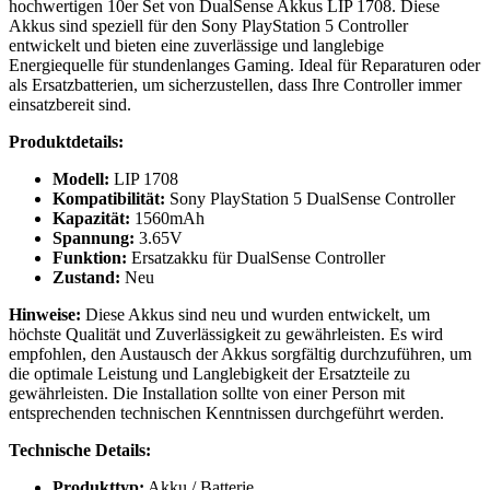
hochwertigen 10er Set von DualSense Akkus LIP 1708. Diese
LIP
Akkus sind speziell für den Sony PlayStation 5 Controller
1708
entwickelt und bieten eine zuverlässige und langlebige
für
Energiequelle für stundenlanges Gaming. Ideal für Reparaturen oder
Ps5
als Ersatzbatterien, um sicherzustellen, dass Ihre Controller immer
Playstation
einsatzbereit sind.
5
Controller
Produktdetails:
Menge
Modell:
LIP 1708
Kompatibilität:
Sony PlayStation 5 DualSense Controller
Kapazität:
1560mAh
Spannung:
3.65V
Funktion:
Ersatzakku für DualSense Controller
Zustand:
Neu
Hinweise:
Diese Akkus sind neu und wurden entwickelt, um
höchste Qualität und Zuverlässigkeit zu gewährleisten. Es wird
empfohlen, den Austausch der Akkus sorgfältig durchzuführen, um
die optimale Leistung und Langlebigkeit der Ersatzteile zu
gewährleisten. Die Installation sollte von einer Person mit
entsprechenden technischen Kenntnissen durchgeführt werden.
Technische Details:
Produkttyp:
Akku / Batterie