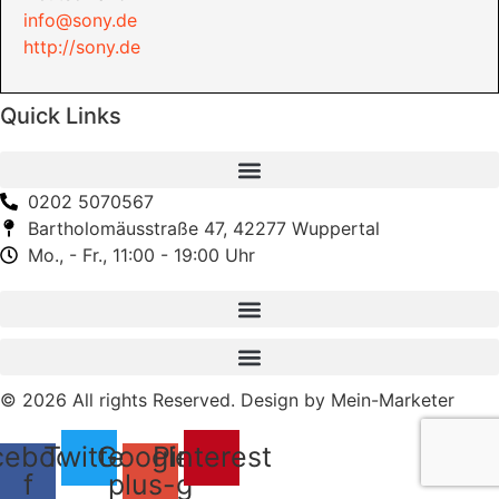
info@sony.de
http://sony.de
Quick Links
0202 5070567
Bartholomäusstraße 47, 42277 Wuppertal
Mo., - Fr., 11:00 - 19:00 Uhr
© 2026 All rights Reserved. Design by Mein-Marketer
cebook-
Twitter
Google-
Pinterest
f
plus-g