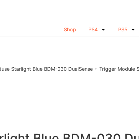
Shop
PS4
PS5
äuse Starlight Blue BDM-030 DualSense + Trigger Module 
rlight Blue BDM-030 Du