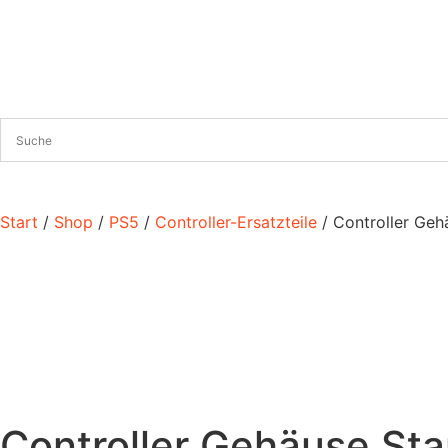
Start
/
Shop
/
PS5
/
Controller-Ersatzteile
/ Controller Geh
Controller Gehäuse Sta