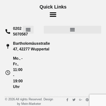
Quick Links
0202
5070567
Widerrufsrecht für Verbraucher
Cookie-Richtlinie (EU)
Bartholomäusstraße
47, 42277 Wuppertal
Mo., -
Fr.,
11:00
-
19:00
Uhr
© 2026 All rights Reserved. Design
by Mein-Marketer