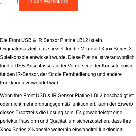
In den Warenkorb
IR
Sensor
Platine
LBL2
Für
Microsoft
Xbox
Series
Die Front USB & IR Sensor Platine LBL2 ist ein
X
Spielkonsole
Originalersatzteil, das speziell für die Microsoft Xbox Series X
Menge
Spielkonsole entwickelt wurde. Diese Platine ist verantwortlich
für die USB-Anschlüsse an der Vorderseite der Konsole sowie
für den IR-Sensor, der für die Fernbedienung und andere
Funktionen verwendet wird.
Wenn Ihre Front USB & IR Sensor Platine LBL2 beschädigt ist
oder nicht mehr ordnungsgemäß funktioniert, kann der Erwerb
dieses Ersatzteils die Lösung sein. Es gewährleistet eine
perfekte Passform und Qualität, um sicherzustellen, dass Ihre
Xbox Series X Konsole weiterhin einwandfrei funktioniert.