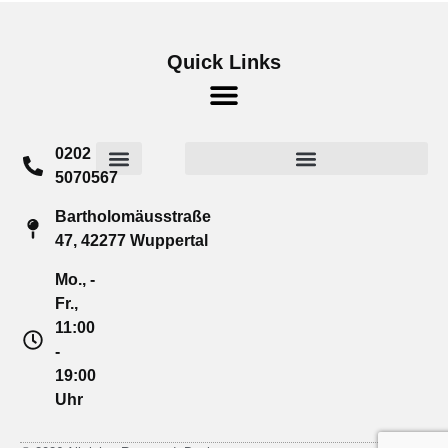
Quick Links
0202
5070567
Widerrufsrecht für Verbraucher
Cookie-Richtlinie (EU)
Bartholomäusstraße
47, 42277 Wuppertal
Mo., -
Fr.,
11:00
-
19:00
Uhr