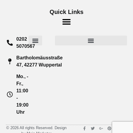
Quick Links
0202
5070567
Widerrufsrecht für Verbraucher
Cookie-Richtlinie (EU)
Bartholomäusstraße
47, 42277 Wuppertal
Mo., -
Fr.,
11:00
-
19:00
Uhr
© 2026 All rights Reserved. Design