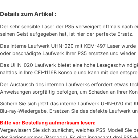
Details zum Artikel :
Der sehr sensible Laser der PS5 verweigert oftmals nach ei
seinen Geist aufgegeben hat, ist hier der perfekte Ersatz.
Das interne Laufwerk UHN-020 mit KEM-497 Laser wurde spe
oder beschädigte Laufwerk Ihrer PS5 ersetzen und wieder r
Das UHN-020 Laufwerk bietet eine hohe Lesegeschwindigkei
nahtlos in Ihre CFI-1116B Konsole und kann mit den entsp
Der Austausch des internen Laufwerks erfordert etwas techni
Anweisungen sorgfältig befolgen, um Schäden an Ihrer Kon
Sichern Sie sich jetzt das interne Laufwerk UHN-020 mit 
Blu-ray-Wiedergabe. Ersetzen Sie das defekte Laufwerk und
Bitte vor Bestellung aufmerksam lesen:
Vergewissern Sie sich zunächst, welches PS5-Modell Sie be
der Seriennummer (Barcode). Es gibt insgesamt drei PS5-M