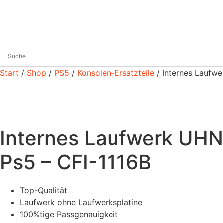
Zum
Inhalt
wechseln
Start
/
Shop
/
PS5
/
Konsolen-Ersatzteile
/ Internes Laufwe
Internes Laufwerk UHN
Ps5 – CFI-1116B
Top-Qualität
Laufwerk ohne Laufwerksplatine
100%tige Passgenauigkeit