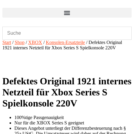
Zum
Inhalt
wechseln
Start
/
Shop
/
XBOX
/
Konsolen-Ersatzteile
/ Defektes Original
1921 internes Netzteil für Xbox Series S Spielkonsole 220V
Defektes Original 1921 internes
Netzteil für Xbox Series S
Spielkonsole 220V
100%tige Passgenauigkeit
Nur für die XBOX Series S geeignet
Dieses Angebot unterliegt der Differenzbesteuerung nach §
25a UStG. Die Umsatzsteuer wird daher auf der Rechnung