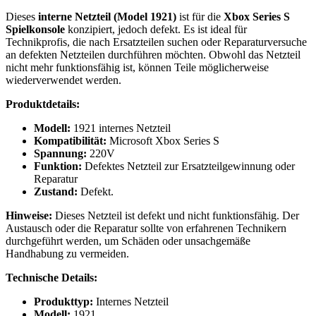
1921
Dieses
interne Netzteil (Model 1921)
ist für die
Xbox Series S
internes
Spielkonsole
konzipiert, jedoch defekt. Es ist ideal für
Netzteil
Technikprofis, die nach Ersatzteilen suchen oder Reparaturversuche
für
an defekten Netzteilen durchführen möchten. Obwohl das Netzteil
Xbox
nicht mehr funktionsfähig ist, können Teile möglicherweise
Series
wiederverwendet werden.
S
Spielkonsole
Produktdetails:
220V
Menge
Modell:
1921 internes Netzteil
Kompatibilität:
Microsoft Xbox Series S
Spannung:
220V
Funktion:
Defektes Netzteil zur Ersatzteilgewinnung oder
Reparatur
Zustand:
Defekt.
Hinweise:
Dieses Netzteil ist defekt und nicht funktionsfähig. Der
Austausch oder die Reparatur sollte von erfahrenen Technikern
durchgeführt werden, um Schäden oder unsachgemäße
Handhabung zu vermeiden.
Technische Details:
Produkttyp:
Internes Netzteil
Modell:
1921