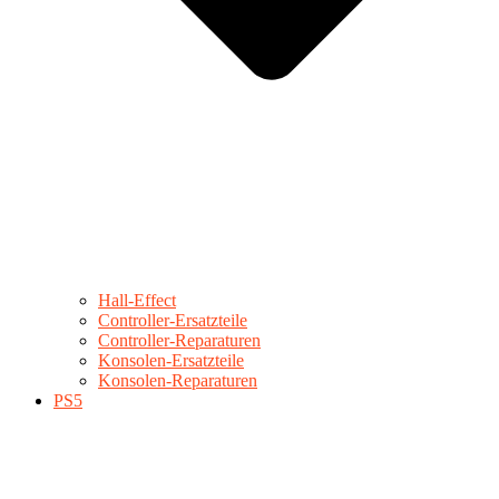
Hall-Effect
Controller-Ersatzteile
Controller-Reparaturen
Konsolen-Ersatzteile
Konsolen-Reparaturen
PS5