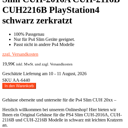
CUH2216B PlayStation4
schwarz zerkratzt
100% Passgenau
Nur für Ps4 Slim Geräte geeignet.
Passt nicht in andere Ps4 Modelle
zzgl. Versandkosten
19,99
€
inkl. MwSt. und zzgl. Versandkosten
Geschätzte Lieferung am 10 - 11 August, 2026
SKU
AA-6440
Original
In den Warenkorb
Gehäuse
oben
Gehäuse oberseite und unterseite für die Ps4 Slim CUH 20xx –
&
unten
Herzlich willkommen bei unserem Onlineshop! Hier bieten wir
PS4
Ihnen ein Original Gehäuse für die PS4 Slim CUH-2016A, CUH-
Slim
2116B und CUH-2216B Modelle in schwarz mit leichten Kratzern
CUH-
an.
2016A