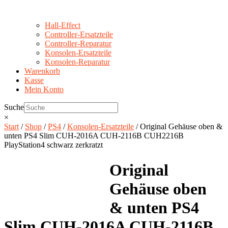
Hall-Effect
Controller-Ersatzteile
Controller-Reparatur
Konsolen-Ersatzteile
Konsolen-Reparatur
Warenkorb
Kasse
Mein Konto
Suche
×
Start
/
Shop
/
PS4
/
Konsolen-Ersatzteile
/ Original Gehäuse oben &
unten PS4 Slim CUH-2016A CUH-2116B CUH2216B
PlayStation4 schwarz zerkratzt
Original
Gehäuse oben
& unten PS4
Slim CUH-2016A CUH-2116B