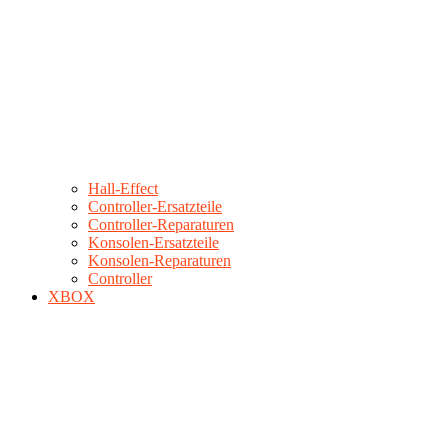
Hall-Effect
Controller-Ersatzteile
Controller-Reparaturen
Konsolen-Ersatzteile
Konsolen-Reparaturen
Controller
XBOX