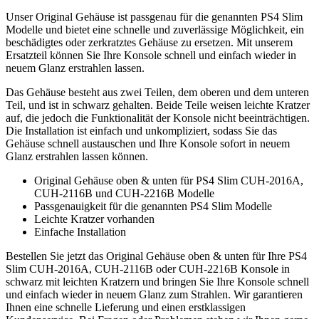
CUH-
Unser Original Gehäuse ist passgenau für die genannten PS4 Slim
2116B
Modelle und bietet eine schnelle und zuverlässige Möglichkeit, ein
CUH2216B
beschädigtes oder zerkratztes Gehäuse zu ersetzen. Mit unserem
PlayStation4
Ersatzteil können Sie Ihre Konsole schnell und einfach wieder in
schwarz
neuem Glanz erstrahlen lassen.
zerkratzt
Menge
Das Gehäuse besteht aus zwei Teilen, dem oberen und dem unteren
Teil, und ist in schwarz gehalten. Beide Teile weisen leichte Kratzer
auf, die jedoch die Funktionalität der Konsole nicht beeinträchtigen.
Die Installation ist einfach und unkompliziert, sodass Sie das
Gehäuse schnell austauschen und Ihre Konsole sofort in neuem
Glanz erstrahlen lassen können.
Original Gehäuse oben & unten für PS4 Slim CUH-2016A,
CUH-2116B und CUH-2216B Modelle
Passgenauigkeit für die genannten PS4 Slim Modelle
Leichte Kratzer vorhanden
Einfache Installation
Bestellen Sie jetzt das Original Gehäuse oben & unten für Ihre PS4
Slim CUH-2016A, CUH-2116B oder CUH-2216B Konsole in
schwarz mit leichten Kratzern und bringen Sie Ihre Konsole schnell
und einfach wieder in neuem Glanz zum Strahlen. Wir garantieren
Ihnen eine schnelle Lieferung und einen erstklassigen