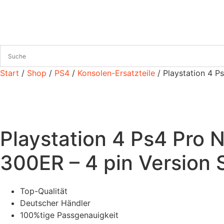
Zum
Inhalt
wechseln
Start
/
Shop
/
PS4
/
Konsolen-Ersatzteile
/ Playstation 4 P
Playstation 4 Ps4 Pro
300ER – 4 pin Version 
Top-Qualität
Deutscher Händler
100%tige Passgenauigkeit