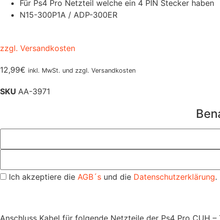
Für Ps4 Pro Netzteil welche ein 4 PIN Stecker haben
N15-300P1A / ADP-300ER
zzgl. Versandkosten
12,99
€
inkl. MwSt. und zzgl. Versandkosten
SKU
AA-3971
Bena
Ich akzeptiere die
AGB´s
und die
Datenschutzerklärung
.
Anschluss Kabel für folgende Netzteile der Ps4 Pro CUH –