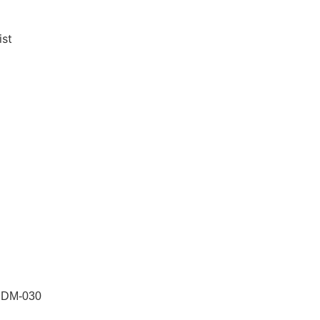
ist
 JDM-030