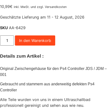
10,99
€
inkl. MwSt. und zzgl. Versandkosten
Geschätzte Lieferung am 11 - 12 August, 2026
SKU
AA-6429
PS4
In den Warenkorb
Controller
Zwischengehäuse
Original
Sony
Details zum Artikel :
Ersatzteil
JDM-
001
gebraucht
Original Zwischengehäuse für den Ps4 Controller JDS / JDM –
Menge
001
Gebraucht und stammem aus anderweitig defekten Ps4
Controller
Alle Teile wurden von uns in einem Ultraschallbad
professionell gereinigt und sehen aus wie neu.