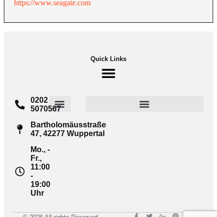
https://www.seagate.com
Quick Links
0202
5070567
Widerrufsrecht für Verbraucher
Cookie-Richtlinie (EU)
Bartholomäusstraße
47, 42277 Wuppertal
Mo., -
Fr.,
11:00
-
19:00
Uhr