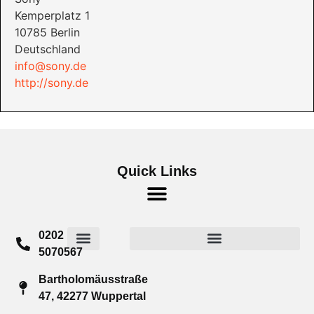
Kemperplatz 1
10785 Berlin
Deutschland
info@sony.de
http://sony.de
Quick Links
0202
5070567
Widerrufsrecht für Verbraucher
Cookie-Richtlinie (EU)
Bartholomäusstraße
47, 42277 Wuppertal