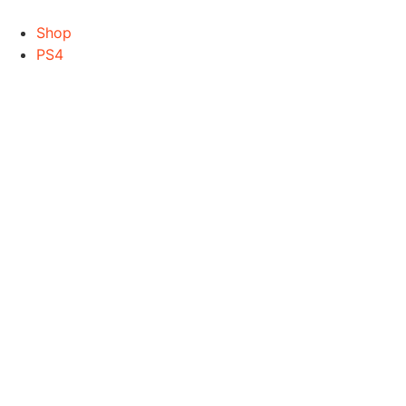
Zum
Inhalt
Shop
wechseln
PS4