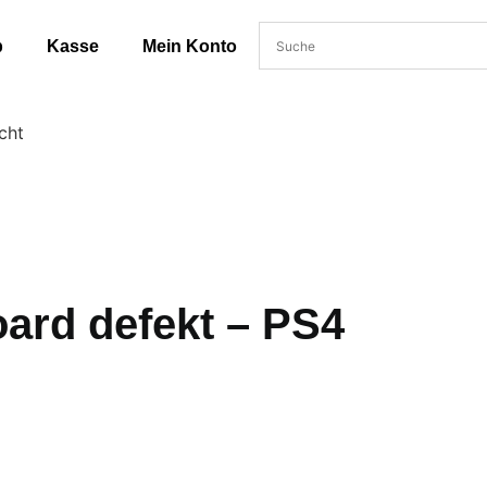
b
Kasse
Mein Konto
cht
ard defekt – PS4