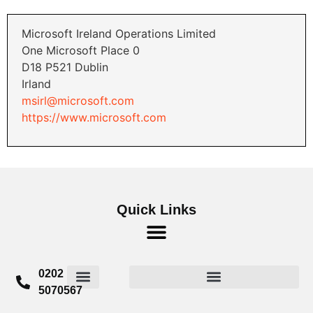
Microsoft Ireland Operations Limited
One Microsoft Place 0
D18 P521 Dublin
Irland
msirl@microsoft.com
https://www.microsoft.com
Quick Links
0202
5070567
Widerrufsrecht für Verbraucher
Cookie-Richtlinie (EU)